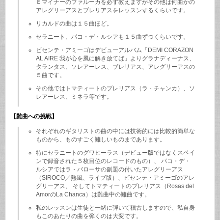
Ｅマイナーのファルーカを必ず教えますがその他は何曲かの
アレグリーアスとブレリアスをレッスンするくらいです。
リカルドの曲は１５曲ほど。
セラニート、パコ・デ・ルシアも１５曲ずつくらいです。
ビセンテ・アミーゴはデビューアルバム「DEMI CORAZON
AL AIRE 我が心を風に解き放てば」よりグラナディーナス、
タランタス、ソレアーレス、ブレリアス、アレグリーアスの
５曲です。
その他ではトマティートのブレリアス（ラ・チャンカ）、ソ
レアーレス、ミネラ等です。
【難曲への挑戦】
それぞれのギタリストの曲の中には技術的には比較的簡単な
ものから、ものすごく難しいものまであります。
特にセラニートのグワヒーラス（デビュー版ではなくスペイ
ンで録音された５枚目位のレコードのもの）、 パコ・デ・
ルシアではラ・バローサの副題の付いたアレグリーアス
（SIROCO／熱風、ライブ版）、ビセンテ・アミーゴのアレ
グリーアス、 そしてトマティートのブレリアス（Rosas del
AmorのLa Chanca）は難曲中の難曲です。
私のレッスンは生徒と一緒に弾いて稽古しますので、私自身
もこのあたりの曲を弾くのは大変です。