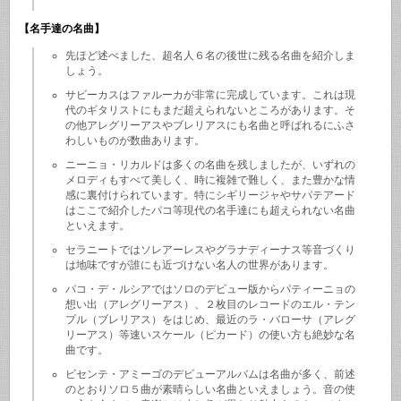
【名手達の名曲】
先ほど述べました、超名人６名の後世に残る名曲を紹介しま
しょう。
サビーカスはファルーカが非常に完成しています。これは現
代のギタリストにもまだ超えられないところがあります。そ
の他アレグリーアスやブレリアスにも名曲と呼ばれるにふさ
わしいものが数曲あります。
ニーニョ・リカルドは多くの名曲を残しましたが、いずれの
メロディもすべて美しく、時に複雑で難しく、また豊かな情
感に裏付けられています。特にシギリージャやサパテアード
はここで紹介したパコ等現代の名手達にも超えられない名曲
といえます。
セラニートではソレアーレスやグラナディーナス等音づくり
は地味ですが誰にも近づけない名人の世界があります。
パコ・デ・ルシアではソロのデビュー版からパティーニョの
想い出（アレグリーアス）、２枚目のレコードのエル・テン
プル（ブレリアス）をはじめ、最近のラ・バローサ（アレグ
リーアス）等速いスケール（ピカード）の使い方も絶妙な名
曲です。
ビセンテ・アミーゴのデビューアルバムは名曲が多く、前述
のとおりソロ５曲が素晴らしい名曲といえましょう。音の使