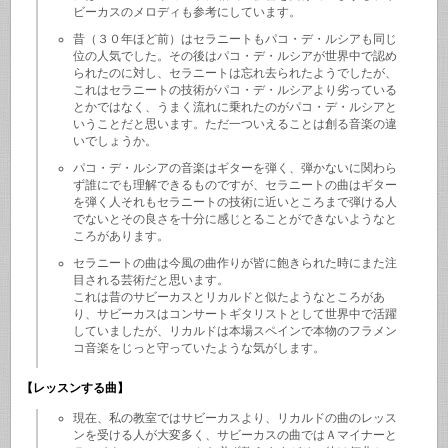
ビーカスのメロディも参考にしています。
昔（３０年ほど前）はセラニートもパコ・デ・ルシアも同じ
位の人気でした。その後はパコ・デ・ルシアが世界中で認め
られたのに対し、セラニートは忘れ去られたようでしたが、
これはセラニートの技術がパコ・デ・ルシアより劣っている
とかではなく、うまく流れに乗れたのがパコ・デ・ルシアと
いうことだと思います。ただ一ついえることは創る音楽の違
いでしょうか。
パコ・デ・ルシアの音楽はギターを弾く、弾かないに関わら
ず誰にでも理解できるものですが、セラニートの曲はギター
を弾く人それもセラニートの技術に近いところまで弾ける人
でないとその良さを十分に感じとることができないようなと
ころがあります。
セラニートの曲は今風の曲作りが皆に飽きられた時にまた注
目される芸術だと思います。
これは昔のサビーカスとリカルドと似たようなところがあ
り、サビーカスはコンサートギタリストとして世界中で活躍
していましたが、リカルドは本場スペインで本物のフラメン
コ音楽をじっと守っていたような気がします。
【レッスンする曲】
現在、私の教室ではサビーカスより、リカルドの曲のレッス
ンを受ける人が大変多く、サビーカスの曲ではＡマイナーと