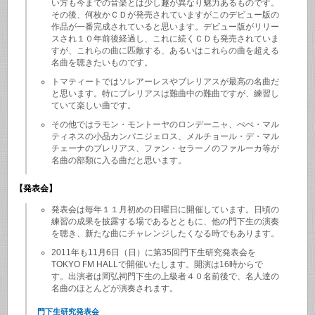
い方も今までの音楽とは少し趣が異なり魅力あるものです。
その後、何枚かＣＤが発売されていますがこのデビュー版の
作品が一番完成されていると思います。デビュー版がリリー
スされ１０年前後経過し、これに続くＣＤも発売されていま
すが、これらの曲に匹敵する、あるいはこれらの曲を超える
名曲を聴きたいものです。
トマティートではソレアーレスやブレリアスが最高の名曲だ
と思います。特にブレリアスは難曲中の難曲ですが、練習し
ていて楽しい曲です。
その他ではラモン・モントーヤのロンデーニャ、ぺぺ・マル
ティネスの小品カンパニジェロス、メルチョール・デ・マル
チェーナのブレリアス、ファン・セラーノのファルーカ等が
名曲の部類に入る曲だと思います。
【発表会】
発表会は毎年１１月初めの日曜日に開催しています。日頃の
練習の成果を披露する場であるとともに、他の門下生の演奏
を聴き、新たな曲にチャレンジしたくなる時でもあります。
2011年も11月6日（日）に第35回門下生研究発表会を
TOKYO FM HALLで開催いたします。開演は16時からで
す。出演者は岡弘祠門下生の上級者４０名前後で、名人達の
名曲のほとんどが演奏されます。
門下生研究発表会