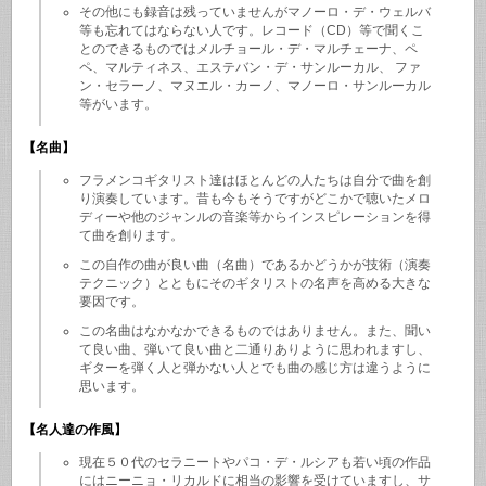
その他にも録音は残っていませんがマノーロ・デ・ウェルバ
等も忘れてはならない人です。レコード（CD）等で聞くこ
とのできるものではメルチョール・デ・マルチェーナ、ペ
ペ、マルティネス、エステバン・デ・サンルーカル、 ファ
ン・セラーノ、マヌエル・カーノ、マノーロ・サンルーカル
等がいます。
【名曲】
フラメンコギタリスト達はほとんどの人たちは自分で曲を創
り演奏しています。昔も今もそうですがどこかで聴いたメロ
ディーや他のジャンルの音楽等からインスピレーションを得
て曲を創ります。
この自作の曲が良い曲（名曲）であるかどうかが技術（演奏
テクニック）とともにそのギタリストの名声を高める大きな
要因です。
この名曲はなかなかできるものではありません。また、聞い
て良い曲、弾いて良い曲と二通りありように思われますし、
ギターを弾く人と弾かない人とでも曲の感じ方は違うように
思います。
【名人達の作風】
現在５０代のセラニートやパコ・デ・ルシアも若い頃の作品
にはニーニョ・リカルドに相当の影響を受けていますし、サ