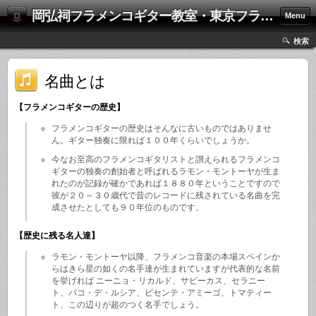
岡弘祠フラメンコギター教室・東京フラメンコギター研究会
Menu
検索
名曲とは
【フラメンコギターの歴史】
フラメンコギターの歴史はそんなに古いものではありませ
ん。ギター独奏に限れば１００年くらいでしょうか。
今なお至高のフラメンコギタリストと讃えられるフラメンコ
ギターの独奏の創始者と呼ばれるラモン・モントーヤが生ま
れたのが記録が確かであれば１８８０年ということですので
彼が２０～３０歳代で昔のレコードに残されている名曲を完
成させたとしても９０年位のものです。
【歴史に残る名人達】
ラモン・モントーヤ以降、フラメンコ音楽の本場スペインか
らはきら星の如くの名手達が生まれていますが代表的な名前
を挙げれば ニーニョ・リカルド、サビーカス、セラニー
ト、パコ・デ・ルシア、ビセンテ・アミーゴ、トマティー
ト、この辺りが超のつく名手でしょう。